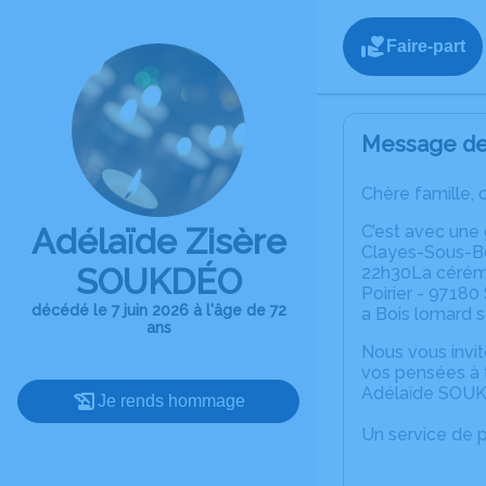
Faire-part
Message de 
Chère famille, 
Adélaïde Zisère
C’est avec une
Clayes-Sous-Boi
SOUKDÉO
22h30La cérémon
Poirier - 97180
décédé le 7 juin 2026 à l'âge de 72
a Bois lomard 
ans
Nous vous invit
vos pensées à t
Adélaïde SOU
Je rends hommage
Un service de 