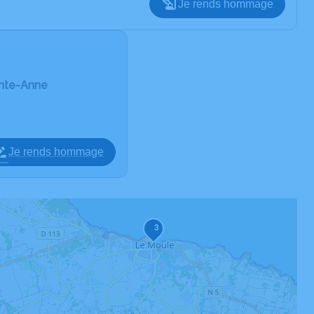
Je rends hommage
inte-Anne
Je rends hommage
3