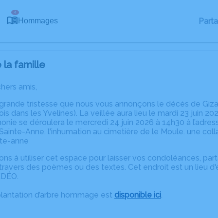
4
Part
Hommages
la famille
chers amis,
 grande tristesse que nous vous annonçons le décès de Giz
s dans les Yvelines). La veillée aura lieu le mardi 23 juin 2
ie se déroulera le mercredi 24 juin 2026 à 14h30 à l’adresse 
 Sainte-Anne. l'inhumation au cimetière de le Moule. une colla
ste-anne
ons à utiliser cet espace pour laisser vos condoléances, pa
ravers des poèmes ou des textes. Cet endroit est un lieu d
KDÉO.
plantation d’arbre hommage est
disponible ici
.