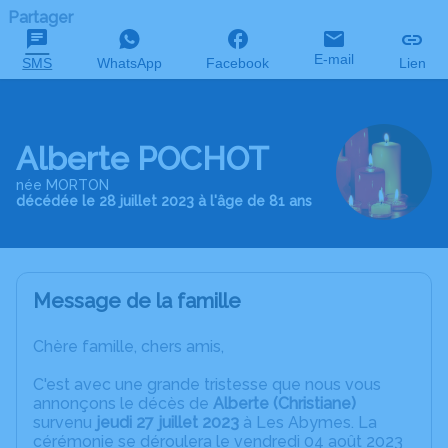
Partager
E-mail
SMS
WhatsApp
Facebook
Lien
Alberte POCHOT
née MORTON
décédée le 28 juillet 2023 à l'âge de 81 ans
Message de la famille
Chère famille, chers amis,
C'est avec une grande tristesse que nous vous
annonçons le décès de
Alberte (Christiane)
survenu
jeudi 27 juillet 2023
à Les Abymes. La
cérémonie se déroulera le vendredi 04 août 2023