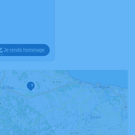
Je rends hommage
3