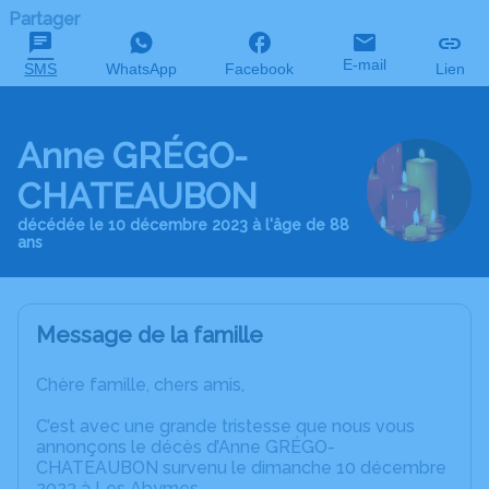
Partager
E-mail
SMS
WhatsApp
Facebook
Lien
Anne GRÉGO-
CHATEAUBON
décédée le 10 décembre 2023 à l'âge de 88
ans
Message de la famille
Chère famille, chers amis,
C’est avec une grande tristesse que nous vous
annonçons le décès d’Anne GRÉGO-
CHATEAUBON survenu le dimanche 10 décembre
2023 à Les Abymes.