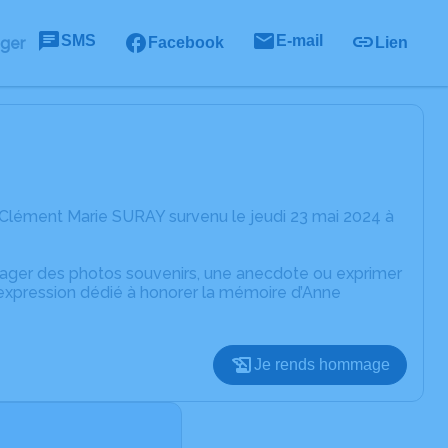
SMS
E-mail
ager
Facebook
Lien
 Clément Marie SURAY survenu le jeudi 23 mai 2024 à
rtager des photos souvenirs, une anecdote ou exprimer
'expression dédié à honorer la mémoire d’Anne
Je rends hommage