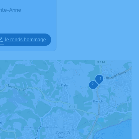
inte-Anne
Je rends hommage
1
2