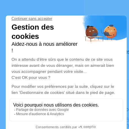
Déroulé de
Le jeudi 
Chambre Fun
Sainte-An