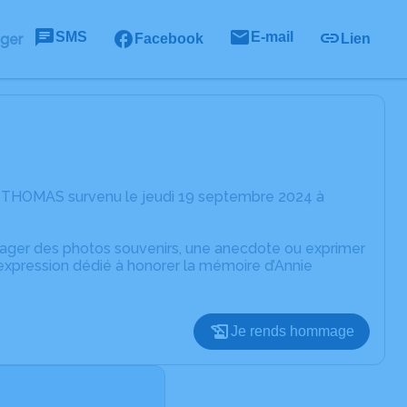
SMS
E-mail
ager
Facebook
Lien
ie THOMAS survenu le jeudi 19 septembre 2024 à
rtager des photos souvenirs, une anecdote ou exprimer
'expression dédié à honorer la mémoire d’Annie
Je rends hommage