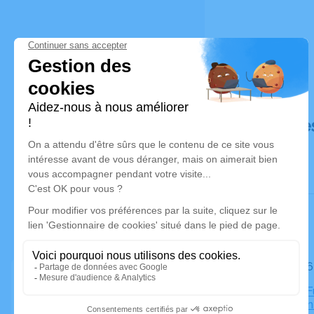
Déroulé de
Le jeudi 
Chambre Fun
Sainte-An