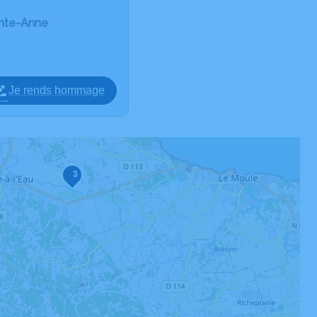
inte-Anne
Je rends hommage
3