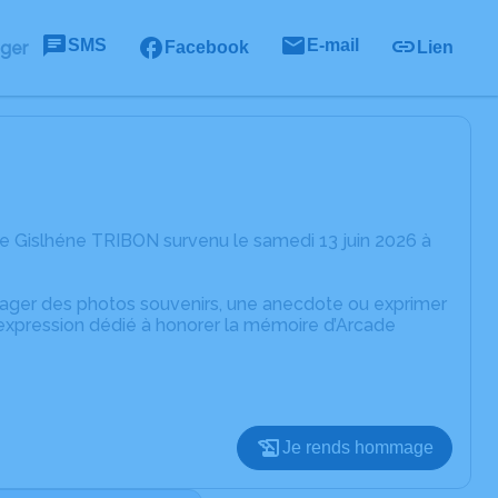
SMS
E-mail
ager
Facebook
Lien
e Gislhéne TRIBON survenu le samedi 13 juin 2026 à
rtager des photos souvenirs, une anecdote ou exprimer
'expression dédié à honorer la mémoire d’Arcade
Je rends hommage