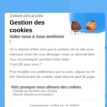
Déroulé de
Le mardi 2
Eglise Sain