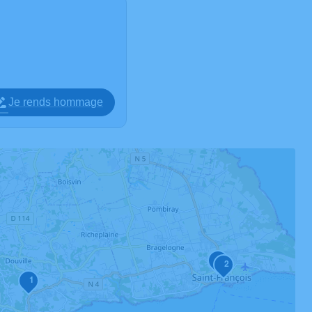
Je rends hommage
3
2
1