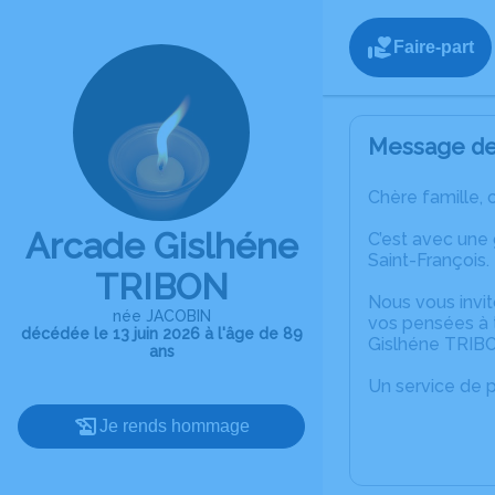
Faire-part
Message de 
Chère famille, 
Arcade Gislhéne
C’est avec une
Saint-François.
TRIBON
Nous vous invit
née JACOBIN
vos pensées à t
décédée le 13 juin 2026 à l'âge de 89
Gislhéne TRIB
ans
Un service de 
Je rends hommage