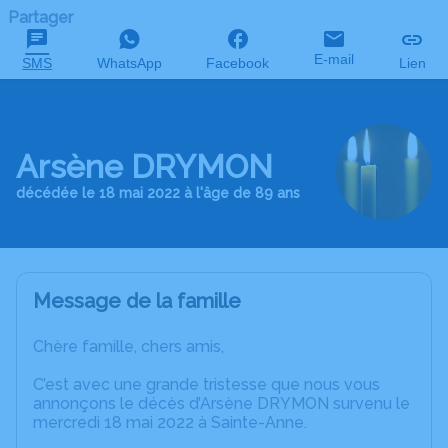
Partager
E-mail
SMS
WhatsApp
Facebook
Lien
Arsène DRYMON
décédée le 18 mai 2022 à l'âge de 89 ans
Message de la famille
Chère famille, chers amis,
C’est avec une grande tristesse que nous vous
annonçons le décès d’Arsène DRYMON survenu le
mercredi 18 mai 2022 à Sainte-Anne.