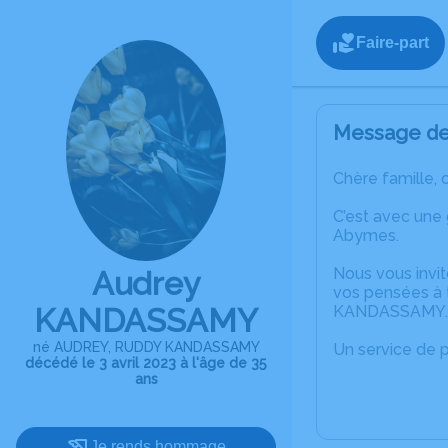
Faire-part
Message de 
Chère famille, 
C’est avec une
Abymes.
Nous vous invit
Audrey
vos pensées à t
KANDASSAMY
KANDASSAMY.
né AUDREY, RUDDY KANDASSAMY
Un service de 
décédé le 3 avril 2023 à l'âge de 35
ans
Je rends hommage