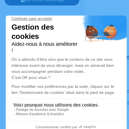
Déroulé de
Le mercred
Eglise Sain