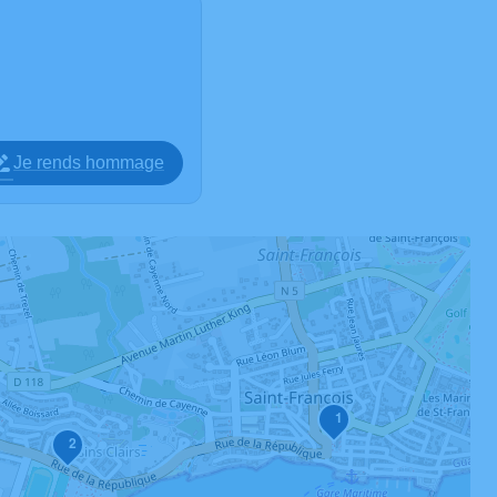
Je rends hommage
1
2