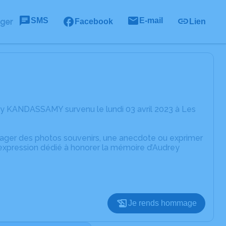
SMS
E-mail
ager
Facebook
Lien
ey KANDASSAMY survenu le lundi 03 avril 2023 à Les
rtager des photos souvenirs, une anecdote ou exprimer
'expression dédié à honorer la mémoire d’Audrey
Je rends hommage