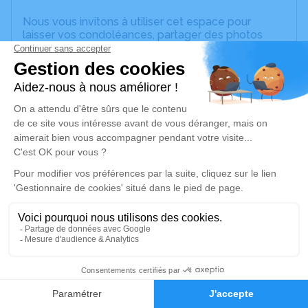
Nous vous invitons à utiliser cet espace pour
laisser vos condoléances, partager des photos
souvenirs, une anecdote ou exprimer vos pensées
à travers des poèmes ou des textes. Cet endroit
est un lieu d'expression dédié à honorer la
mémoire de Catherine SALMIER.
Je rends hommage
Cérémonie religieuse
mercredi 28 août 2024 à 10h00
Chambre Funéraire Oualli et Fils de Sainte-
Anne
Lieu-dit Poirier
97180 Sainte-Anne
1
Je rends hommage
Faire-part
Hommages