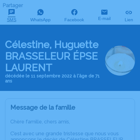
Partager
E-mail
SMS
WhatsApp
Facebook
Lien
Célestine, Huguette
BRASSELEUR ÉPSE
LAURENT
décédée le 11 septembre 2022 à l'âge de 71
ans
Message de la famille
Chère famille, chers amis,
C’est avec une grande tristesse que nous vous
annonçons le décès de Célestine BRASSELEUR