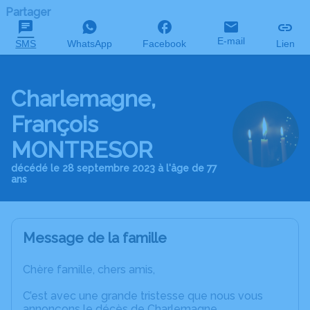
Partager
E-mail
SMS
WhatsApp
Facebook
Lien
Charlemagne,
François
MONTRESOR
décédé le 28 septembre 2023 à l'âge de 77
ans
Message de la famille
Chère famille, chers amis,
C’est avec une grande tristesse que nous vous
annonçons le décès de Charlemagne