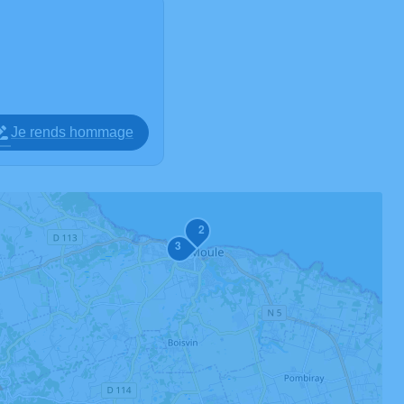
Je rends hommage
2
3