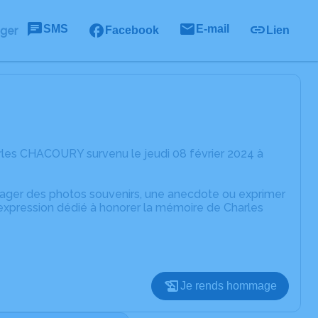
SMS
E-mail
ager
Facebook
Lien
rles CHACOURY survenu le jeudi 08 février 2024 à
rtager des photos souvenirs, une anecdote ou exprimer
'expression dédié à honorer la mémoire de Charles
Je rends hommage