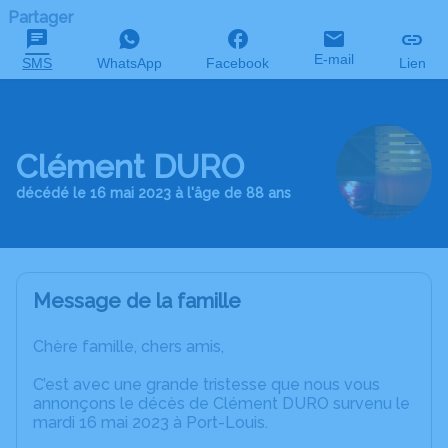
Partager
E-mail
SMS
WhatsApp
Facebook
Lien
Clément DURO
décédé le 16 mai 2023 à l'âge de 88 ans
Message de la famille
Chère famille, chers amis,
C’est avec une grande tristesse que nous vous
annonçons le décès de Clément DURO survenu le
mardi 16 mai 2023 à Port-Louis.