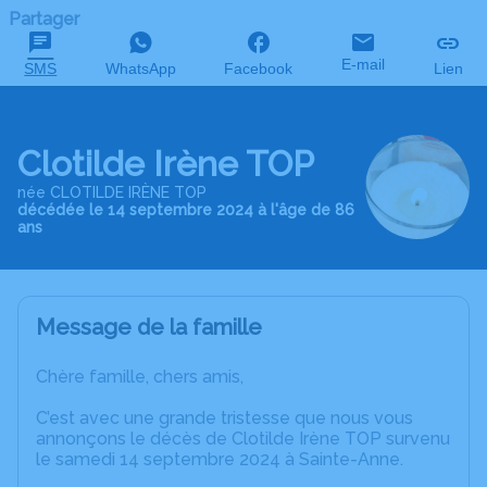
Partager
E-mail
SMS
WhatsApp
Facebook
Lien
Clotilde Irène TOP
née CLOTILDE IRÈNE TOP
décédée le 14 septembre 2024 à l'âge de 86
ans
Message de la famille
Chère famille, chers amis,
C’est avec une grande tristesse que nous vous
annonçons le décès de Clotilde Irène TOP survenu
le samedi 14 septembre 2024 à Sainte-Anne.