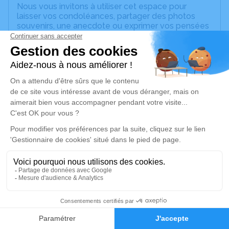
Nous vous invitons à utiliser cet espace pour
laisser vos condoléances, partager des photos
souvenirs, une anecdote ou exprimer vos pensées
à travers des poèmes ou des textes. Cet endroit
est un lieu d'expression dédié à honorer la
mémoire de Daniel AUSSIBAL.
Un service de plantation d’arbre hommage est
disponible ici
.
Je rends hommage
Crémation
mardi 23 août 2022 à 12h00
Crématorium des Pompes Funèbres
Antillaises de Morne-À-l'Eau
Blanchet Morne-à-l'Eau
1
97111 Morne-À-l'Eau
Faire-part
Hommages
Je rends hommage