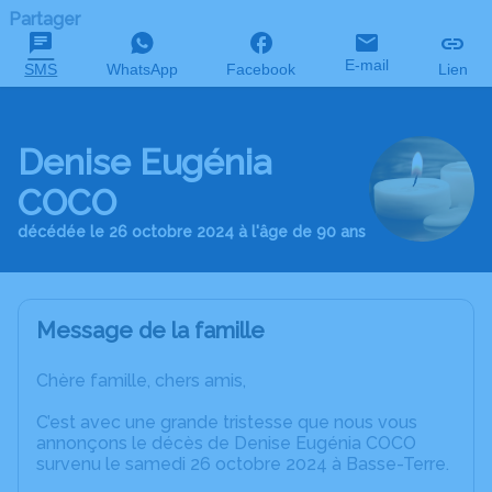
Partager
E-mail
SMS
WhatsApp
Facebook
Lien
Denise Eugénia
COCO
décédée le 26 octobre 2024 à l'âge de 90 ans
Message de la famille
Chère famille, chers amis,
C’est avec une grande tristesse que nous vous
annonçons le décès de Denise Eugénia COCO
survenu le samedi 26 octobre 2024 à Basse-Terre.