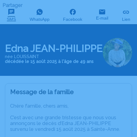
Partager
E-mail
SMS
WhatsApp
Facebook
Lien
Edna JEAN-PHILIPPE
née LOUISSAINT
décédée le 15 août 2025 à l'âge de 49 ans
Message de la famille
Chère famille, chers amis,
C’est avec une grande tristesse que nous vous
annonçons le décès d’Edna JEAN-PHILIPPE
survenu le vendredi 15 août 2025 à Sainte-Anne.