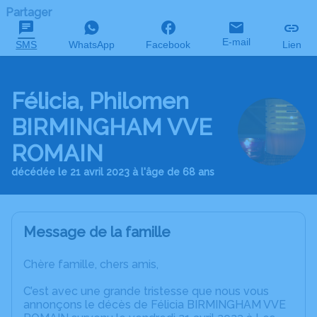
Partager
E-mail
SMS
WhatsApp
Facebook
Lien
Félicia, Philomen
BIRMINGHAM VVE
ROMAIN
décédée le 21 avril 2023 à l'âge de 68 ans
Message de la famille
Chère famille, chers amis,
C’est avec une grande tristesse que nous vous
annonçons le décès de Félicia BIRMINGHAM VVE