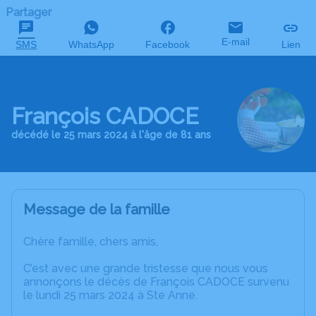
Partager
E-mail
SMS
WhatsApp
Facebook
Lien
François CADOCE
décédé le 25 mars 2024 à l'âge de 81 ans
Message de la famille
Chère famille, chers amis,
C’est avec une grande tristesse que nous vous
annonçons le décès de François CADOCE survenu
le lundi 25 mars 2024 à Ste Anne.