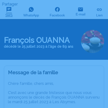
Partager
E-mail
SMS
WhatsApp
Facebook
Lien
François OUANNA
décédé le 25 juillet 2023 à l'âge de 89 ans
Message de la famille
Chère famille, chers amis,
C’est avec une grande tristesse que nous vous
annonçons le décès de François OUANNA survenu
le mardi 25 juillet 2023 à Les Abymes.