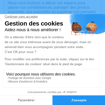
Nous vous invitons à utiliser cet espace pour
laisser vos condoléances, partager des photos
souvenirs, une anecdote ou exprimer vos pensées
à travers des poèmes ou des textes. Cet endroit
est un lieu d'expression dédié à honorer la
mémoire de François OUANNA.
Un service de plantation d’arbre hommage est
disponible ici
.
Je rends hommage
Cérémonie religieuse
vendredi 28 juillet 2023 à 09h30
Chambre Funéraire Oualli et Fils de Sainte-
Anne
Lieu-dit Poirier
5
97180 Sainte-Anne
Faire-part
Hommages
Je rends hommage