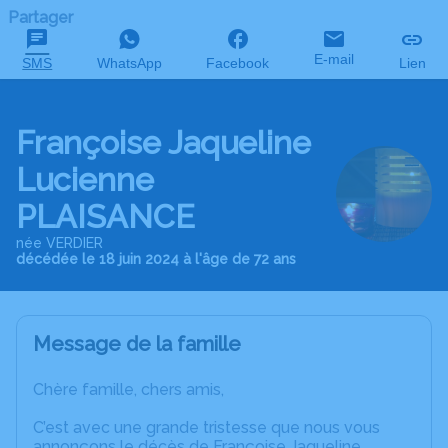
Partager
E-mail
SMS
WhatsApp
Facebook
Lien
Françoise Jaqueline
Lucienne
PLAISANCE
née VERDIER
décédée le 18 juin 2024 à l'âge de 72 ans
Message de la famille
Chère famille, chers amis,
C’est avec une grande tristesse que nous vous
annonçons le décès de Françoise Jaqueline