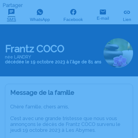
Partager
E-mail
SMS
WhatsApp
Facebook
Lien
Frantz COCO
née LANDRY
décédée le 19 octobre 2023 à l'âge de 81 ans
Message de la famille
Chère famille, chers amis,
C’est avec une grande tristesse que nous vous
annonçons le décès de Frantz COCO survenu le
jeudi 19 octobre 2023 à Les Abymes.