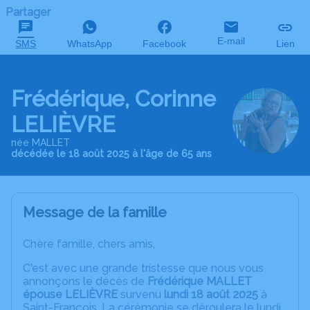
Partager
E-mail
SMS
WhatsApp
Facebook
Lien
Frédérique, Corinne
LELIÈVRE
née MALLET
décédée le 18 août 2025 à l'âge de 65 ans
Message de la famille
Chère famille, chers amis,
C'est avec une grande tristesse que nous vous
annonçons le décès de
Frédérique MALLET
épouse LELIÈVRE
survenu
lundi 18 août 2025
à
Saint-François. La cérémonie se déroulera le lundi