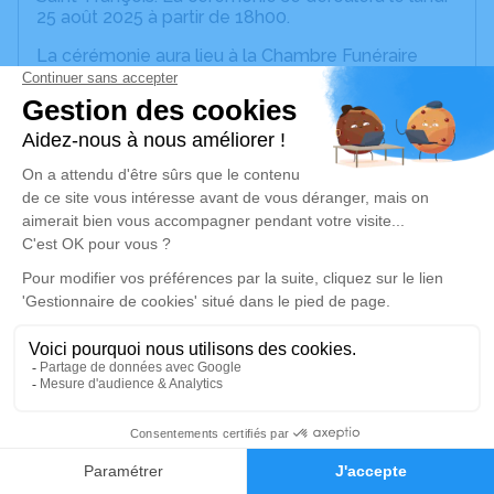
25 août 2025 à partir de 18h00.
La cérémonie aura lieu à la Chambre Funéraire
Oualli et Fils - Lieu-dit Poirier - 97180 Sainte-Anne.
Nous ne souhaitons pas de fleurs ni de couronnes.
La crémation se fera le mardi 26 août 2025 dans
dans la plus stricte intimité.
Nous vous invitons à utiliser cet espace pour
laisser vos condoléances, partager des photos
souvenirs, une anecdote ou exprimer vos pensées
à travers des poèmes ou des textes. Cet endroit
est un lieu d'expression dédié à honorer la
mémoire de Frédérique.
Je rends hommage
41
Cérémonie religieuse
Faire-part
Hommages
lundi 25 août 2025 à 18h00