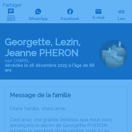
Partager
E-mail
SMS
WhatsApp
Facebook
Lien
Georgette, Lezin,
Jeanne PHERON
née CHAPEL
décédée le 26 décembre 2025 à l'âge de 88
ans
Message de la famille
Chère famille, chers amis,
C’est avec une grande tristesse que nous vous
annonçons le décès de Georgette PHERON
survenu le vendredi 26 décembre 2025 à Les