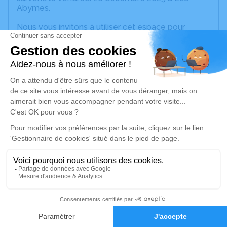
Abymes.
Nous vous invitons à utiliser cet espace pour
laisser vos condoléances, partager des photos
souvenirs, une anecdote ou exprimer vos pensées
à travers des poèmes ou des textes. Cet endroit
est un lieu d'expression dédié à honorer la
mémoire de Georgette PHERON.
Un service de plantation d’arbre hommage est
disponible ici
.
Je rends hommage
Cérémonie religieuse
mercredi 31 décembre 2025 à 10h00
Église Catholique de Sainte-Anne
4
Place Schoelcher Sainte-Anne
97180 Sainte-Anne
Faire-part
Hommages