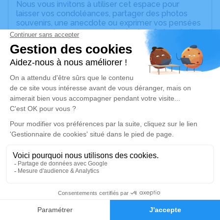
Nous vous invitons à utiliser cet espace pour
laisser vos condoléances, partager des photos
souvenirs, une anecdote ou exprimer vos pensées
à travers des poèmes ou des textes. Cet endroit
est un lieu d'expression dédié à honorer la
mémoire de Gilbert Jean SOLVAR.
Un service de plantation d’arbre hommage est
disponible ici
.
Je rends hommage
Cérémonie religieuse
vendredi 03 juillet 2026 à 15h00
Église Catholique de Sainte-Anne
Bourg
97180 Sainte-Anne
2
Faire-part
Hommages
Je rends hommage