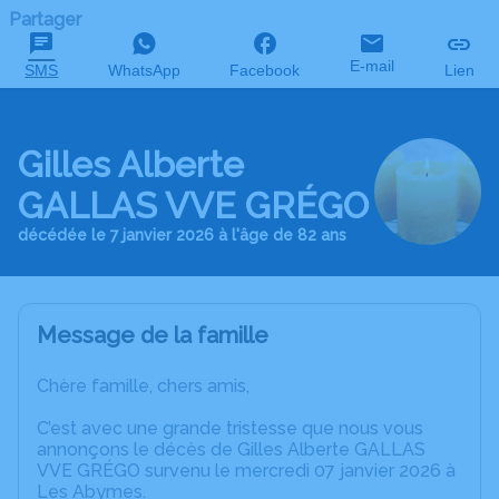
Partager
E-mail
SMS
WhatsApp
Facebook
Lien
Gilles Alberte
GALLAS VVE GRÉGO
décédée le 7 janvier 2026 à l'âge de 82 ans
Message de la famille
Chère famille, chers amis,
C’est avec une grande tristesse que nous vous
annonçons le décès de Gilles Alberte GALLAS
VVE GRÉGO survenu le mercredi 07 janvier 2026 à
Les Abymes.