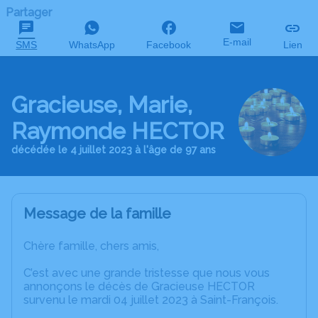
Partager
E-mail
SMS
WhatsApp
Facebook
Lien
Gracieuse, Marie,
Raymonde HECTOR
décédée le 4 juillet 2023 à l'âge de 97 ans
Message de la famille
Chère famille, chers amis,
C’est avec une grande tristesse que nous vous
annonçons le décès de Gracieuse HECTOR
survenu le mardi 04 juillet 2023 à Saint-François.