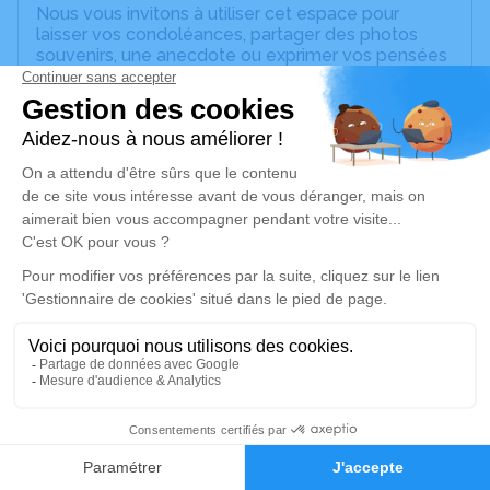
Nous vous invitons à utiliser cet espace pour
laisser vos condoléances, partager des photos
souvenirs, une anecdote ou exprimer vos pensées
à travers des poèmes ou des textes. Cet endroit
est un lieu d'expression dédié à honorer la
mémoire de Gracieuse HECTOR.
Un service de plantation d’arbre hommage est
disponible ici
.
Je rends hommage
Cérémonie religieuse
vendredi 07 juillet 2023 à 15h00
Eglise de Saint-François
97118 Saint-François
1
Je rends hommage
Faire-part
Hommages