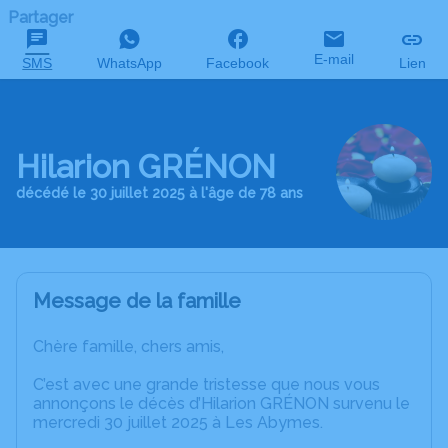
Partager
E-mail
SMS
WhatsApp
Facebook
Lien
Hilarion GRÉNON
décédé le 30 juillet 2025 à l'âge de 78 ans
Message de la famille
Chère famille, chers amis,
C’est avec une grande tristesse que nous vous
annonçons le décès d’Hilarion GRÉNON survenu le
mercredi 30 juillet 2025 à Les Abymes.