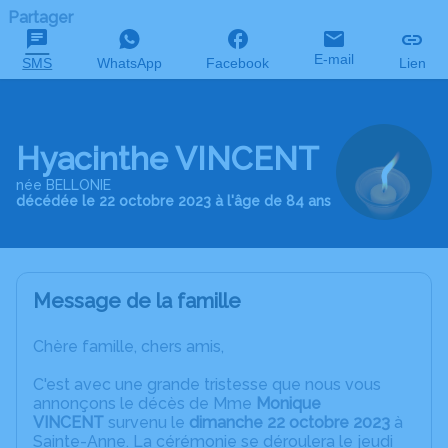
Partager
E-mail
SMS
WhatsApp
Facebook
Lien
Hyacinthe VINCENT
née BELLONIE
décédée le 22 octobre 2023 à l'âge de 84 ans
Message de la famille
Chère famille, chers amis,
C'est avec une grande tristesse que nous vous
annonçons le décès de Mme
Monique
VINCENT
survenu le
d
imanche 22 octobre 2023
à
Sainte-Anne. La cérémonie se déroulera le jeudi