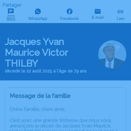
Partager
E-mail
SMS
WhatsApp
Facebook
Lien
Jacques Yvan
Maurice Victor
THILBY
décédé le 22 août 2025 à l'âge de 79 ans
Message de la famille
Chère famille, chers amis,
C’est avec une grande tristesse que nous vous
annonçons le décès de Jacques Yvan Maurice