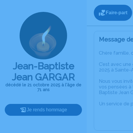
Faire-part
Message de 
Chère famille, 
Jean-Baptiste
C’est avec une
2025 à Sainte-
Jean GARGAR
Nous vous invit
décédé le 21 octobre 2025 à l'âge de
vos pensées à t
71 ans
Baptiste Jean
Un service de 
Je rends hommage