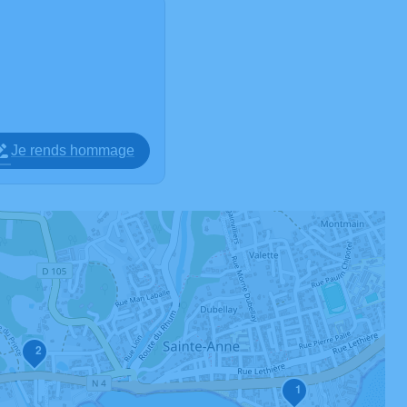
Je rends hommage
2
1