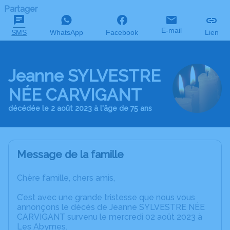
Partager
E-mail
SMS
WhatsApp
Facebook
Lien
Jeanne SYLVESTRE
NÉE CARVIGANT
décédée le 2 août 2023 à l'âge de 75 ans
Message de la famille
Chère famille, chers amis,
C’est avec une grande tristesse que nous vous
annonçons le décès de Jeanne SYLVESTRE NÉE
CARVIGANT survenu le mercredi 02 août 2023 à
Les Abymes.