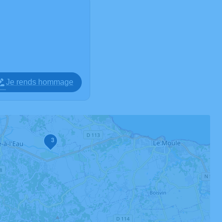
Je rends hommage
3