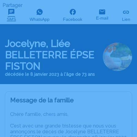
Partager
E-mail
SMS
WhatsApp
Facebook
Lien
Jocelyne, Liée
BELLETERRE ÉPSE
FISTON
décédée le 8 janvier 2023 à l'âge de 73 ans
Message de la famille
Chère famille, chers amis,
C’est avec une grande tristesse que nous vous
annonçons le décès de Jocelyne BELLETERRE