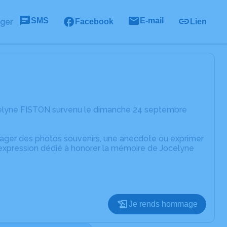
SMS
E-mail
ager
Facebook
Lien
celyne FISTON survenu le dimanche 24 septembre
rtager des photos souvenirs, une anecdote ou exprimer
'expression dédié à honorer la mémoire de Jocelyne
Je rends hommage