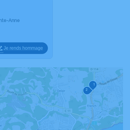
inte-Anne
Je rends hommage
1
2