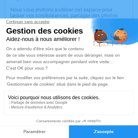
Nous vous invitons à utiliser cet espace pour
laisser vos condoléances, partager des photos
souvenirs, une anecdote ou exprimer vos pensées
à travers des poèmes ou des textes. Cet endroit
est un lieu d'expression dédié à honorer la
mémoire de Jonathan MUSSEAU.
Un service de plantation d’arbre hommage est
disponible ici
.
Je rends hommage
Cérémonie civile
vendredi 30 septembre 2022 à 12h30
Chambre Funéraire Oualli et Fils de Sainte-
Anne
2
Lieu-dit Poirier
97180 Sainte-Anne
Faire-part
Hommages