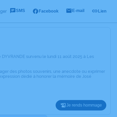
SMS
E-mail
ager
Facebook
Lien
é DYVRANDE survenu le lundi 11 août 2025 à Les
rtager des photos souvenirs, une anecdote ou exprimer
'expression dédié à honorer la mémoire de José
Je rends hommage