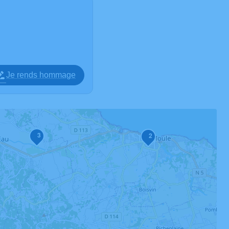
Je rends hommage
3
2