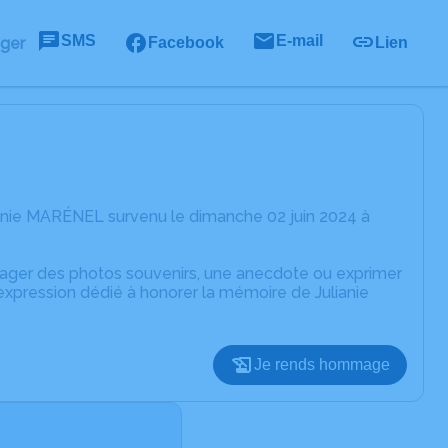
SMS
E-mail
ager
Facebook
Lien
ianie MARÉNEL survenu le dimanche 02 juin 2024 à
rtager des photos souvenirs, une anecdote ou exprimer
expression dédié à honorer la mémoire de Julianie
Je rends hommage