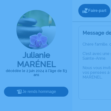
Faire-part
Message de 
Chère famille, 
Julianie
C’est avec une
Sainte-Anne.
MARÉNEL
Nous vous invit
décédée le 2 juin 2024 à l'âge de 83
vos pensées à t
ans
MARÉNEL.
Je rends hommage