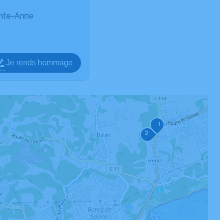
inte-Anne
Je rends hommage
1
2