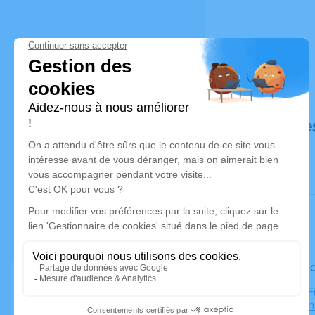
Déroulé de
Le vendre
Chambre Fun
Sainte-An