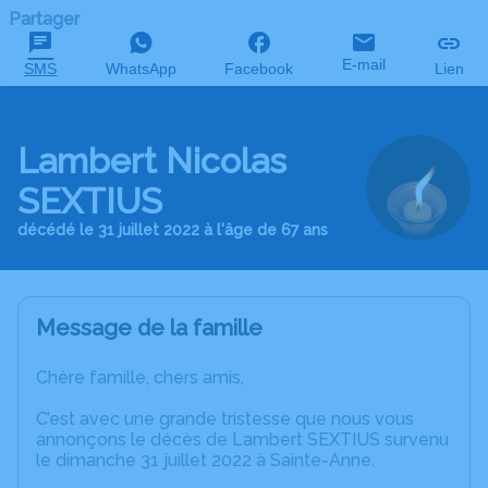
Partager
E-mail
SMS
WhatsApp
Facebook
Lien
Lambert Nicolas
SEXTIUS
décédé le 31 juillet 2022 à l'âge de 67 ans
Message de la famille
Chère famille, chers amis,
C’est avec une grande tristesse que nous vous
annonçons le décès de Lambert SEXTIUS survenu
le dimanche 31 juillet 2022 à Sainte-Anne.