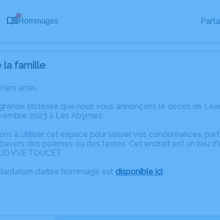
0
Part
Hommages
la famille
chers amis,
 grande tristesse que nous vous annonçons le décès de L
ovembre 2023 à Les Abymes.
ons à utiliser cet espace pour laisser vos condoléances, pa
travers des poèmes ou des textes. Cet endroit est un lieu 
AUD VVE TOUCET.
plantation d’arbre hommage est
disponible ici
.