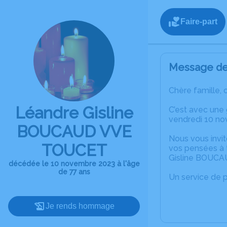
Faire-part
Message de 
Chère famille, 
Léandre Gisline
C’est avec une
vendredi 10 n
BOUCAUD VVE
Nous vous invit
TOUCET
vos pensées à 
Gisline BOUC
décédée le 10 novembre 2023 à l'âge
de 77 ans
Un service de 
Je rends hommage