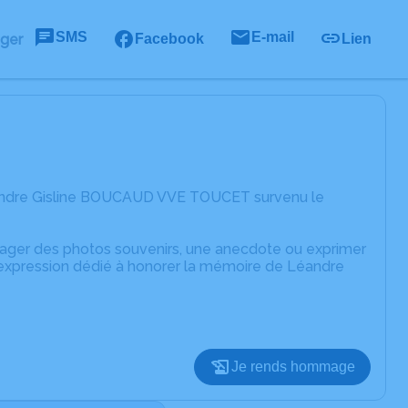
SMS
E-mail
ager
Facebook
Lien
éandre Gisline BOUCAUD VVE TOUCET survenu le
rtager des photos souvenirs, une anecdote ou exprimer
d'expression dédié à honorer la mémoire de Léandre
Je rends hommage