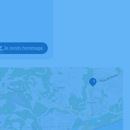
Je rends hommage
1