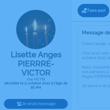
Faire-part
Message de 
Chère famille, 
Lisette Anges
C’est avec une
octobre 2022 à
PIERRRE-
Nous vous invit
VICTOR
vos pensées à t
Anges PIERRR
née HOTIN
décédée le 5 octobre 2022 à l'âge de
Un service de 
95 ans
Je rends hommage