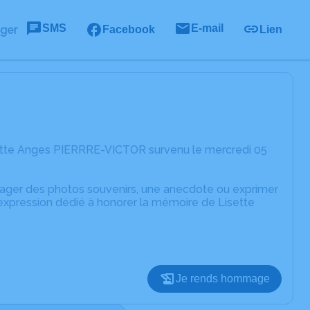
SMS
E-mail
ager
Facebook
Lien
sette Anges PIERRRE-VICTOR survenu le mercredi 05
rtager des photos souvenirs, une anecdote ou exprimer
'expression dédié à honorer la mémoire de Lisette
Je rends hommage