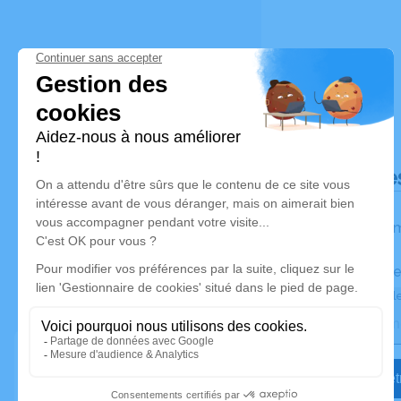
Déroulé de
Les inform
Activez une ale
Recevoir une ale
Je veux êtr