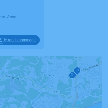
inte-Anne
Je rends hommage
1
2