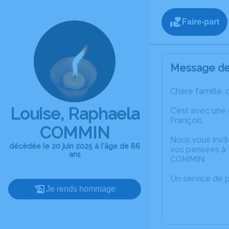
Faire-part
Message de 
Chère famille, 
Louise, Raphaela
C’est avec une
François.
COMMIN
Nous vous invit
décédée le 20 juin 2025 à l'âge de 86
vos pensées à 
ans
COMMIN.
Un service de 
Je rends hommage