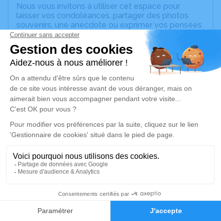
Nous vous invitons à utiliser cet espace pour
laisser vos condoléances, partager des photos
souvenirs, une anecdote ou exprimer vos pensées
à travers des poèmes ou des textes. Cet endroit
est un lieu d'expression dédié à honorer la
mémoire de Lucia JOSEPH.
Un service de plantation d’arbre hommage est
disponible ici
.
Je rends hommage
Cérémonie religieuse
mercredi 30 novembre 2022 à 14h00
Eglise de Sainte-Anne
97180 Sainte-Anne
11
Je rends hommage
Faire-part
Hommages