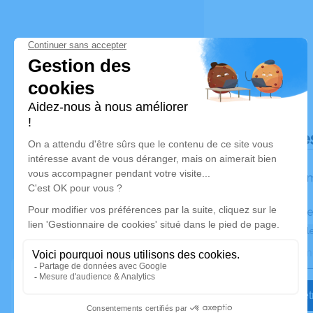
Déroulé de
Les inform
Activez une ale
Recevoir une ale
Je veux êtr