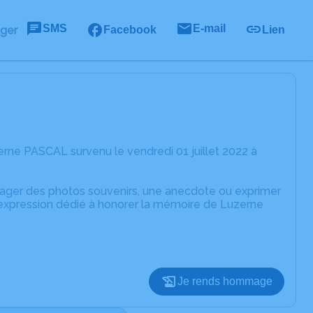
SMS
E-mail
ager
Facebook
Lien
rne PASCAL survenu le vendredi 01 juillet 2022 à
rtager des photos souvenirs, une anecdote ou exprimer
'expression dédié à honorer la mémoire de Luzerne
Je rends hommage