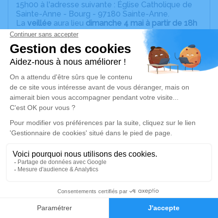
15h00 à l'adresse suivante : Église Catholique de
Sainte-Anne - Bourg - 97180 Sainte-Anne.
La
veillée
aura lieu
dimanche 4 mai à partir de 18h
aux Pompes funèbres Oualli et fils à Sainte Anne (
salon soleil)
Cet espace est destiné à recueillir vos
condoléances ou le souvenir d’un moment passé.
Je rends hommage
Cérémonie religieuse
lundi 05 mai 2025 à 15h00
Église Catholique de Sainte-Anne
Bourg
97180 Sainte-Anne
23
Je rends hommage
Faire-part
Hommages