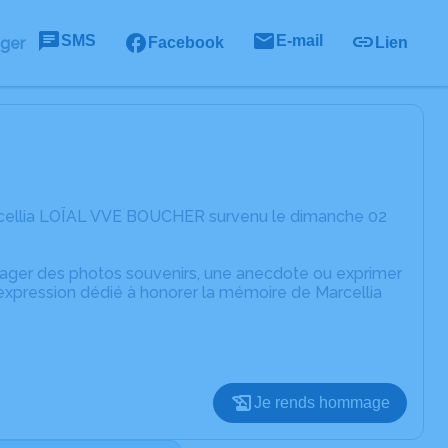
SMS
E-mail
ager
Facebook
Lien
arcellia LOÏAL VVE BOUCHER survenu le dimanche 02
rtager des photos souvenirs, une anecdote ou exprimer
'expression dédié à honorer la mémoire de Marcellia
Je rends hommage