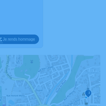
Je rends hommage
2