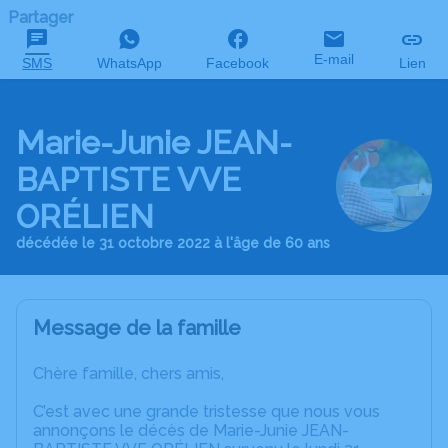
Partager
E-mail
SMS
WhatsApp
Facebook
Lien
Marie-Junie JEAN-
BAPTISTE VVE
ORÉLIEN
décédée le 31 octobre 2022 à l'âge de 60 ans
Message de la famille
Chère famille, chers amis,
C’est avec une grande tristesse que nous vous
annonçons le décès de Marie-Junie JEAN-