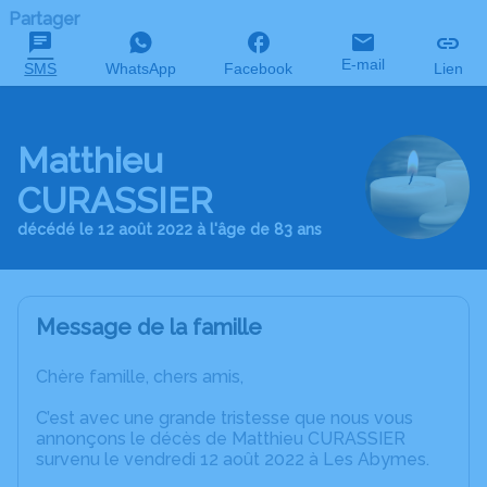
Partager
E-mail
SMS
WhatsApp
Facebook
Lien
Matthieu
CURASSIER
décédé le 12 août 2022 à l'âge de 83 ans
Message de la famille
Chère famille, chers amis,
C’est avec une grande tristesse que nous vous
annonçons le décès de Matthieu CURASSIER
survenu le vendredi 12 août 2022 à Les Abymes.